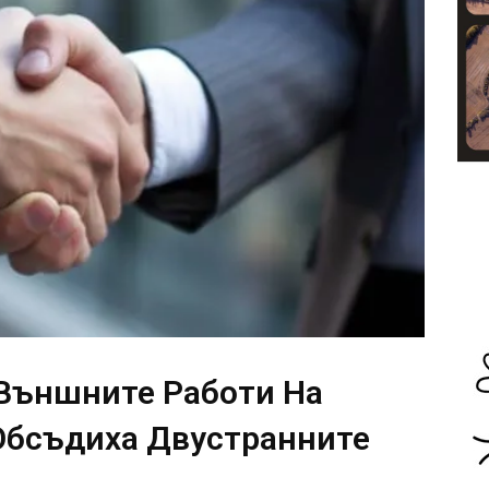
Външните Работи На
Обсъдиха Двустранните