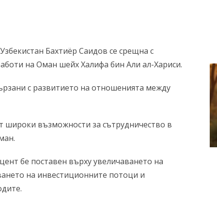
збекистан Бахтиёр Саидов се срещна с
боти на Оман шейх Халифа бин Али ал-Хариси.
вързани с развитието на отношенията между
ат широки възможности за сътрудничество в
ман.
цент бе поставен върху увеличаването на
ването на инвестиционните потоци и
одите.