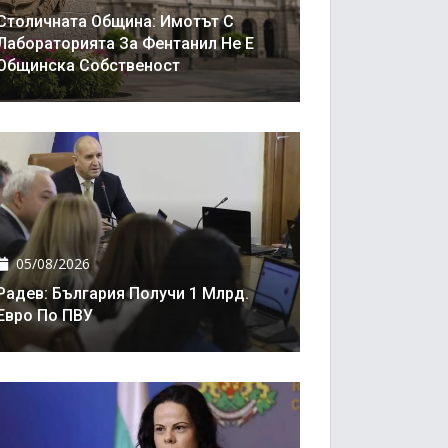
Столичната Община: Имотът С
Лабораторията За Фентанил Не Е
Общинска Собственост
05/08/2026
Радев: България Получи 1 Млрд.
Евро По ПВУ