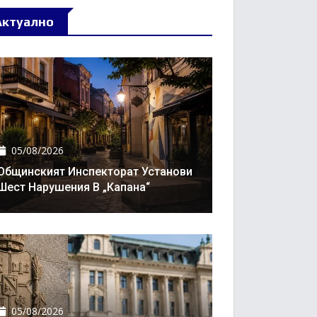
Актуално
05/08/2026
Общинският Инспекторат Установи
Шест Нарушения В „Капана“
05/08/2026