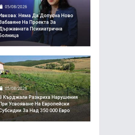
05/08/2026
Ивкова: Няма Да Допусна Ново
Забавяне На Проекта За
Държавната Психиатрична
Болница
05/08/2026
В Кърджали Разкриха Нарушения
При Усвояване На Европейски
Субсидии За Над 350 000 Евро