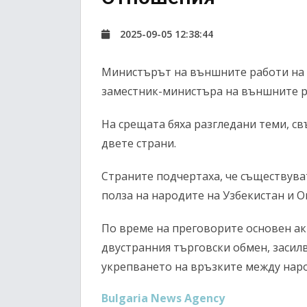
2025-09-05 12:38:44
Министърът на външните работи на У
заместник-министъра на външните ра
На срещата бяха разгледани теми, с
двете страни.
Страните подчертаха, че съществув
полза на народите на Узбекистан и О
По време на преговорите основен ак
двустранния търговски обмен, засил
укрепването на връзките между нар
Bulgaria News Agency