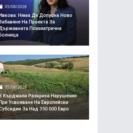
05/08/2026
Ивкова: Няма Да Допусна Ново
Забавяне На Проекта За
Държавната Психиатрична
Болница
05/08/2026
В Кърджали Разкриха Нарушения
При Усвояване На Европейски
Субсидии За Над 350 000 Евро