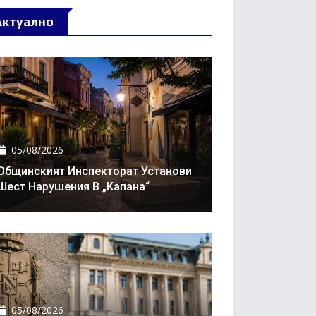
Актуално
05/08/2026
Общинският Инспекторат Установи
Шест Нарушения В „Капана“
05/08/2026