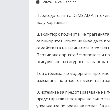
2025-01-24 19:56:56
Председателят на DEMSİAD Алптекин
Болу Карталкая.
Шахинтюрк подчерта, че трагедията 
са приоритет, който не бива да се п
семействата на загиналите и желаем
Противопожарната безопасност и пр
осигуряване на сигурността на хората
Той отбеляза, че модерните противо
изискване, но и част от мисията за 
„Системите за предотвратяване на п
предотвратяват пожари, но също так
управление по време на пожар. За д