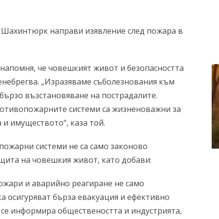
 Шахинтюрк направи изявление след пожара в
напомня, че човешкият живот и безопасността
ренебрегва. „Изразяваме съболезнования към
 бързо възстановяване на пострадалите.
отивопожарните системи са жизненоважни за
 и имуществото“, каза той.
пожарни системи не са само законово
защита на човешкия живот, като добави:
ожари и аварийно реагиране не само
а осигуряват бърза евакуация и ефективно
а се информира обществеността и индустрията,