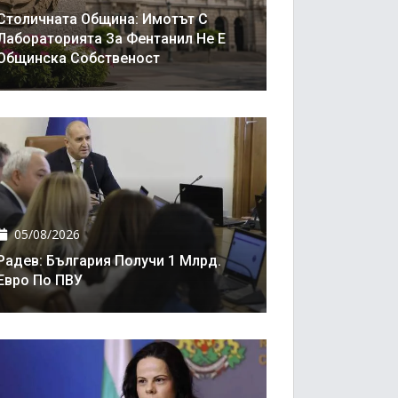
Столичната Община: Имотът С
Лабораторията За Фентанил Не Е
Общинска Собственост
05/08/2026
Радев: България Получи 1 Млрд.
Евро По ПВУ