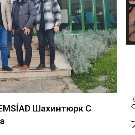
DEMSİAD Шахинтюрк С
а