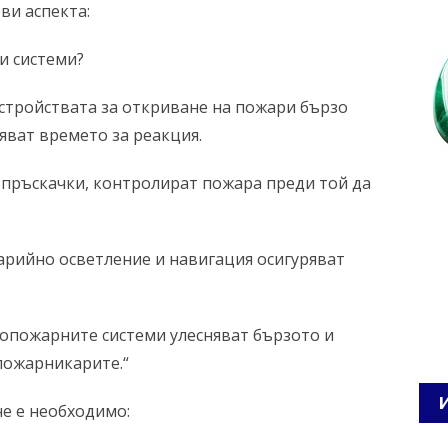
ви аспекта:
и системи?
стройствата за откриване на пожари бързо
яват времето за реакция.
о пръскачки, контролират пожара преди той да
варийно осветление и навигация осигуряват
опожарните системи улесняват бързото и
пожарникарите.“
е е необходимо: