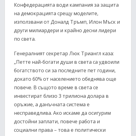
Конфедерацията води кампания за защита
на демокрацията срещу моделите,
използвани от Доналд Тръмп, Илон Мъск и
други милиардери и крайно десни лидери
по света.
Генералният секретар Люк Триангл каза:
„Петте най-богати души в света са удвоили
богатството си за последните пет години,
докато 60% от населението обеднява още
повече. В същото време в света се
инвестират близо 3 трилиона долара в
оръжие, а данъчната система е
несправедлива. Ако искаме да осигурим
достойни заплати, повече работа и
социални права – това е политически