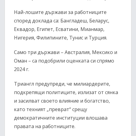
Най-лошите държави за работниците
според доклада са: Бангладеш, Беларус,
Еквадор, Египет, Есватини, Мианмар,
Нигерия, Филипините, Тунис и Турция.
Само три държави – Австралия, Мексико и
Оман – са подобрили оценката си спрямо
2024 г.
Триангл предупреди, че милиардерите,
подкрепящи политиците, излизат от сянка
и засилват своето влияние и богатство,
като техният „преврат“ срещу
демократичните институции влошава
правата на работниците.