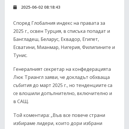
2025-06-02 08:18:43
Според Глобалния индекс на правата за
2025 г., освен Турция, в списъка попадат и
Бангладеш, Беларус, Еквадор, Египет,
Есватини, Мианмар, Нигерия, Филипините и
Тунис.
Генералният секретар на конфедерацията
Люк Триангл заяви, че докладът обхваща
събития до март 2025 г., но тенденциите са
се влошили допълнително, включително и
в САЩ.
Той коментира: „Във все повече страни
избираме лидери, които дори избрани